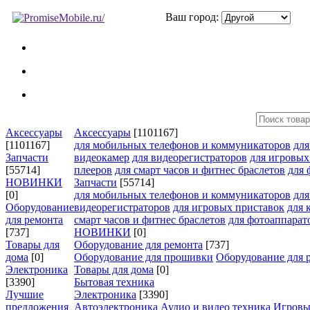
Ваш город:
Аксессуары
Аксессуары
[1101167]
[1101167]
для мобильных телефонов и коммуникаторов
дл
Запчасти
видеокамер
для видеорегистраторов
для игровых
[55714]
плееров
для смарт часов и фитнес браслетов
для 
НОВИНКИ
Запчасти
[55714]
[0]
для мобильных телефонов и коммуникаторов
дл
Оборудование
видеорегистраторов
для игровых приставок
для 
для ремонта
смарт часов и фитнес браслетов
для фотоаппарат
[737]
НОВИНКИ
[0]
Товары для
Оборудование для ремонта
[737]
дома
[0]
Оборудование для прошивки
Оборудование для 
Электроника
Товары для дома
[0]
[3390]
Бытовая техника
Лучшие
Электроника
[3390]
предложения
Автоэлектроника
Аудио и видео техника
Игровы