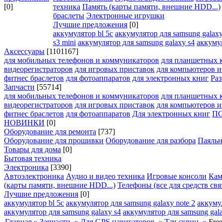
[0]
техника
Память (карты памяти, внешние HDD...)
браслеты
Электронные игрушки
Лучшие предложения
[0]
аккумулятор bl 5c
аккумулятор для samsung galaxy
s3 mini
аккумулятор для samsung galaxy s4
аккумул
Аксессуары
[1101167]
для мобильных телефонов и коммуникаторов
для планшетных 
видеорегистраторов
для игровых приставок
для компьютеров 
фитнес браслетов
для фотоаппаратов
для электронных книг
Раз
Запчасти
[55714]
для мобильных телефонов и коммуникаторов
для планшетных 
видеорегистраторов
для игровых приставок
для компьютеров 
фитнес браслетов
для фотоаппаратов
Для электронных книг
П
НОВИНКИ
[0]
Оборудование для ремонта
[737]
Оборудование для прошивки
Оборудование для разбора
Паяльн
Товары для дома
[0]
Бытовая техника
Электроника
[3390]
Автоэлектроника
Аудио и видео техника
Игровые консоли
Кам
(карты памяти, внешние HDD...)
Телефоны (все для средств свя
Лучшие предложения
[0]
аккумулятор bl 5c
аккумулятор для samsung galaxy note 2
аккуму
аккумулятор для samsung galaxy s4
аккумулятор для samsung gala
Главная
»
Запчасти
»
Для GPS навигаторов
»
Тач скрин
»
Free