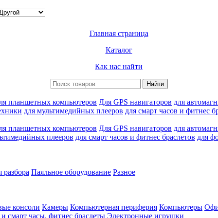
Главная страница
Каталог
Как нас найти
ля планшетных компьютеров
Для GPS навигаторов
для автомаг
ехники
для мультимедийных плееров
для смарт часов и фитнес б
ля планшетных компьютеров
Для GPS навигаторов
для автомаг
льтимедийных плееров
для смарт часов и фитнес браслетов
для ф
 разбора
Паяльное оборудование
Разное
вые консоли
Камеры
Компьютерная периферия
Компьютеры
Офи
и смарт часы, фитнес браслеты
Электронные игрушки