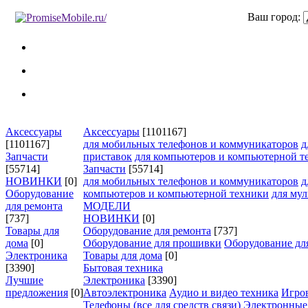
Ваш город:
Аксессуары
Аксессуары
[1101167]
[1101167]
для мобильных телефонов и коммуникаторов
д
Запчасти
приставок
для компьютеров и компьютерной т
[55714]
Запчасти
[55714]
НОВИНКИ
[0]
для мобильных телефонов и коммуникаторов
д
Оборудование
компьютеров и компьютерной техники
для му
для ремонта
МОДЕЛИ
[737]
НОВИНКИ
[0]
Товары для
Оборудование для ремонта
[737]
дома
[0]
Оборудование для прошивки
Оборудование для
Электроника
Товары для дома
[0]
[3390]
Бытовая техника
Лучшие
Электроника
[3390]
предложения
[0]
Автоэлектроника
Аудио и видео техника
Игро
Телефоны (все для средств связи)
Электронные 