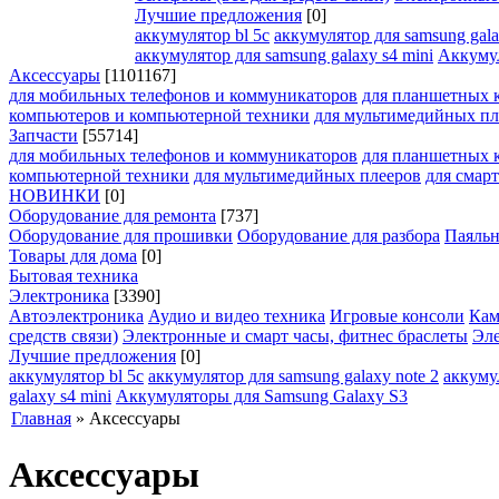
Лучшие предложения
[0]
аккумулятор bl 5c
аккумулятор для samsung gala
аккумулятор для samsung galaxy s4 mini
Аккумул
Аксессуары
[1101167]
для мобильных телефонов и коммуникаторов
для планшетных 
компьютеров и компьютерной техники
для мультимедийных пл
Запчасти
[55714]
для мобильных телефонов и коммуникаторов
для планшетных 
компьютерной техники
для мультимедийных плееров
для смарт
НОВИНКИ
[0]
Оборудование для ремонта
[737]
Оборудование для прошивки
Оборудование для разбора
Паяльн
Товары для дома
[0]
Бытовая техника
Электроника
[3390]
Автоэлектроника
Аудио и видео техника
Игровые консоли
Кам
средств связи)
Электронные и смарт часы, фитнес браслеты
Эл
Лучшие предложения
[0]
аккумулятор bl 5c
аккумулятор для samsung galaxy note 2
аккуму
galaxy s4 mini
Аккумуляторы для Samsung Galaxy S3
Главная
»
Аксессуары
Аксессуары