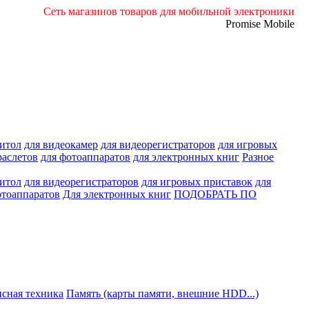
Сеть магазинов товаров для мобильной электроники
Promise Mobile
нитол
для видеокамер
для видеорегистраторов
для игровых
раслетов
для фотоаппаратов
для электронных книг
Разное
нитол
для видеорегистраторов
для игровых приставок
для
отоаппаратов
Для электронных книг
ПОДОБРАТЬ ПО
сная техника
Память (карты памяти, внешние HDD...)