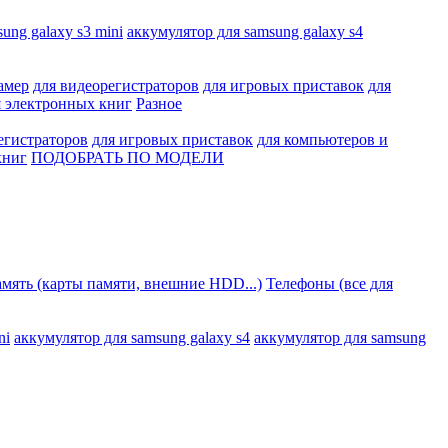
ung galaxy s3 mini
аккумулятор для samsung galaxy s4
амер
для видеорегистраторов
для игровых приставок
для
я электронных книг
Разное
егистраторов
для игровых приставок
для компьютеров и
книг
ПОДОБРАТЬ ПО МОДЕЛИ
мять (карты памяти, внешние HDD...)
Телефоны (все для
ni
аккумулятор для samsung galaxy s4
аккумулятор для samsung