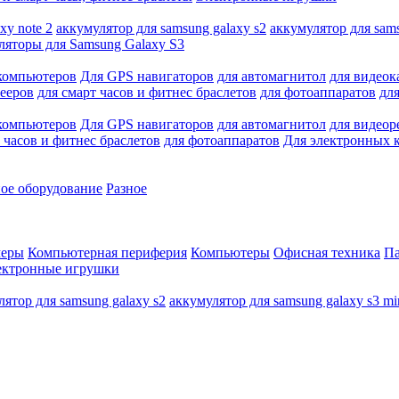
xy note 2
аккумулятор для samsung galaxy s2
аккумулятор для sams
яторы для Samsung Galaxy S3
компьютеров
Для GPS навигаторов
для автомагнитол
для видеок
ееров
для смарт часов и фитнес браслетов
для фотоаппаратов
дл
компьютеров
Для GPS навигаторов
для автомагнитол
для видеор
 часов и фитнес браслетов
для фотоаппаратов
Для электронных 
ое оборудование
Разное
еры
Компьютерная периферия
Компьютеры
Офисная техника
Па
ектронные игрушки
лятор для samsung galaxy s2
аккумулятор для samsung galaxy s3 mi