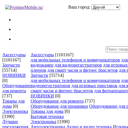
Ваш город:
Аксессуары
Аксессуары
[1101167]
[1101167]
для мобильных телефонов и коммуникаторов
дл
Запчасти
видеокамер
для видеорегистраторов
для игровых
[55714]
плееров
для смарт часов и фитнес браслетов
для 
НОВИНКИ
Запчасти
[55714]
[0]
для мобильных телефонов и коммуникаторов
дл
Оборудование
видеорегистраторов
для игровых приставок
для 
для ремонта
смарт часов и фитнес браслетов
для фотоаппарат
[737]
НОВИНКИ
[0]
Товары для
Оборудование для ремонта
[737]
дома
[0]
Оборудование для прошивки
Оборудование для 
Электроника
Товары для дома
[0]
[3390]
Бытовая техника
Лучшие
Электроника
[3390]
предложения
Автоэлектроника
Аудио и видео техника
Игровы