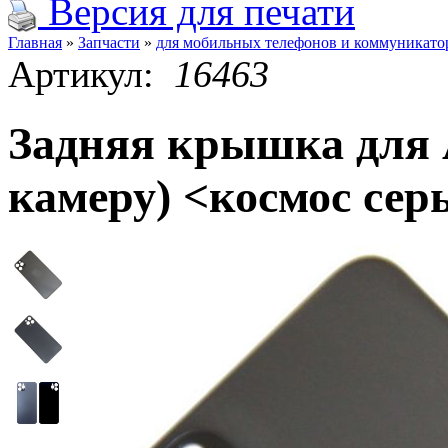
Версия для печати
Главная
»
Запчасти
»
для мобильных телефонов и коммуникато
Артикул:
16463
Задняя крышка для A
камеру) <космос се