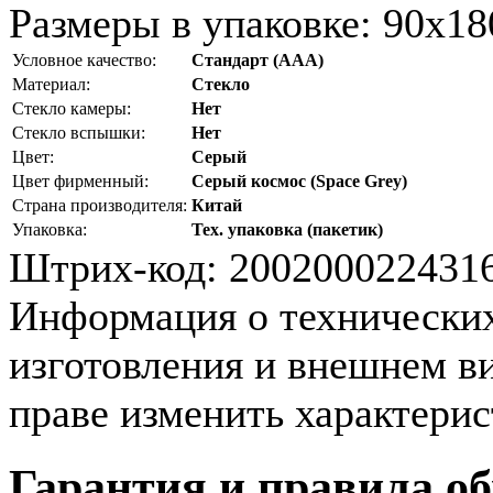
Размеры в упаковке:
90x18
Условное качество:
Стандарт (AAA)
Материал:
Стекло
Стекло камеры:
Нет
Стекло вспышки:
Нет
Цвет:
Серый
Цвет фирменный:
Серый космос (Space Grey)
Страна производителя:
Китай
Упаковка:
Тех. упаковка (пакетик)
Штрих-код:
200200022431
Информация о технических 
изготовления и внешнем ви
праве изменить характерис
Гарантия и правила о